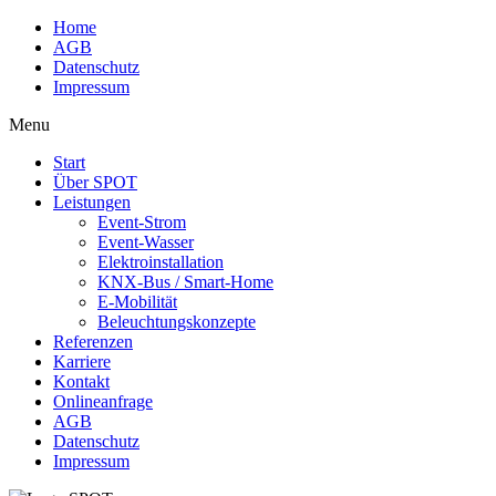
Skip
Home
to
AGB
content
Datenschutz
Impressum
Menu
Start
Über SPOT
Leistungen
Event-Strom
Event-Wasser
Elektroinstallation
KNX-Bus / Smart-Home
E-Mobilität
Beleuchtungskonzepte
Referenzen
Karriere
Kontakt
Onlineanfrage
AGB
Datenschutz
Impressum